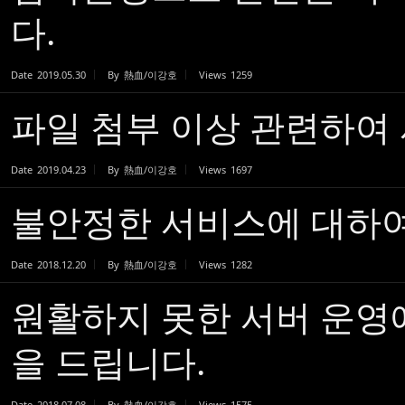
다.
Date
2019.05.30
By
熱血/이강호
Views
1259
파일 첨부 이상 관련하여
Date
2019.04.23
By
熱血/이강호
Views
1697
불안정한 서비스에 대하여
Date
2018.12.20
By
熱血/이강호
Views
1282
원활하지 못한 서버 운영
을 드립니다.
Date
2018.07.08
By
熱血/이강호
Views
1575