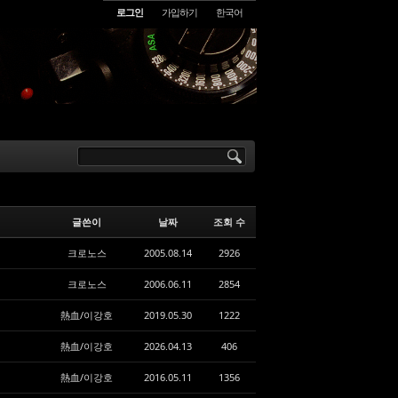
로그인
가입하기
한국어
글쓴이
날짜
조회 수
크로노스
2005.08.14
2926
크로노스
2006.06.11
2854
熱血/이강호
2019.05.30
1222
熱血/이강호
2026.04.13
406
熱血/이강호
2016.05.11
1356