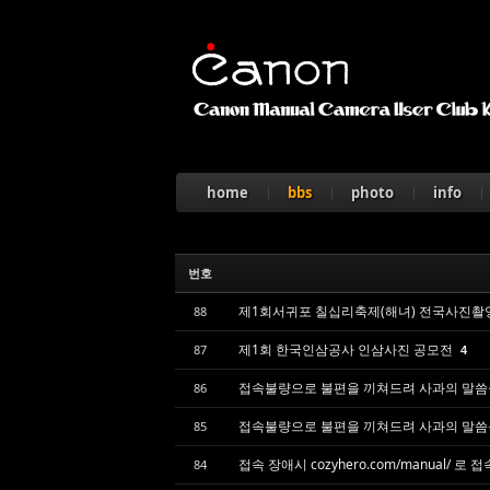
Sketchbook5, 스케치북5
home
bbs
photo
info
Sketchbook5, 스케치북5
번호
제1회서귀포 칠십리축제(해녀) 전국사진촬
88
제1회 한국인삼공사 인삼사진 공모전
87
4
접속불량으로 불편을 끼쳐드려 사과의 말씀
86
접속불량으로 불편을 끼쳐드려 사과의 말씀
85
접속 장애시 cozyhero.com/manual/ 로
84