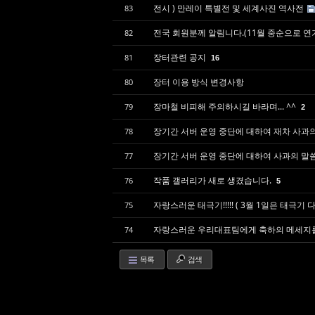
전시 ) 만레이 특별전 및 세계사진 역사전
83
전국 회원분께 알림니다.(11월 중순으로 
82
장터관련 공지
81
16
장터 이용 방식 변경사항
80
장마철 비피해 주의하시길 바라며... ^^
79
2
장기간 서버 운영 중단에 대하여 재차 사과
78
장기간 서버 운영 중단에 대하여 사과의 말
77
작품 갤러리가 새로 생겼습니다.
76
5
자랑스러운 태극기!!!!! ( 3월 1일은 태극기 다는
75
자랑스러운 우리대표팀에게 축하의 메세지를
74
목록
검색