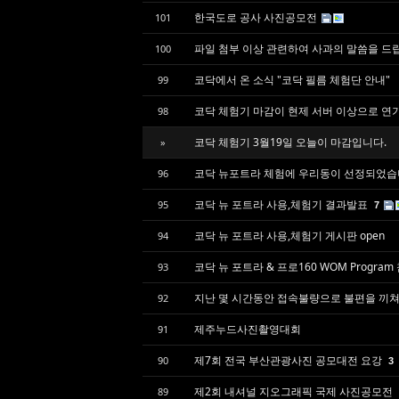
한국도로 공사 사진공모전
101
파일 첨부 이상 관련하여 사과의 말씀을 드
100
코닥에서 온 소식 "코닥 필름 체험단 안내"
99
코닥 체험기 마감이 현제 서버 이상으로 연
98
코닥 체험기 3월19일 오늘이 마감입니다.
»
코닥 뉴포트라 체험에 우리동이 선정되었습니다.
96
코닥 뉴 포트라 사용,체험기 결과발표
95
7
코닥 뉴 포트라 사용,체험기 게시판 open
94
코닥 뉴 포트라 & 프로160 WOM Progra
93
지난 몇 시간동안 접속불량으로 불편을 끼
92
제주누드사진촬영대회
91
제7회 전국 부산관광사진 공모대전 요강
90
3
제2회 내셔널 지오그래픽 국제 사진공모전
89