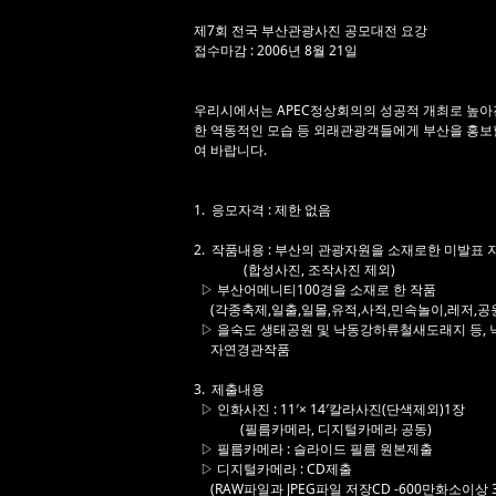
제7회 전국 부산관광사진 공모대전 요강
접수마감 : 2006년 8월 21일
우리시에서는 APEC정상회의의 성공적 개최로 높아진
한 역동적인 모습 등 외래관광객들에게 부산을 홍
여 바랍니다.
1. 응모자격 : 제한 없음
2. 작품내용 : 부산의 관광자원을 소재로한 미발표 
(합성사진, 조작사진 제외)
▷ 부산어메니티100경을 소재로 한 작품
(각종축제,일출,일몰,유적,사적,민속놀이,레저,공원
▷ 을숙도 생태공원 및 낙동강하류철새도래지 등, 
자연경관작품
3. 제출내용
▷ 인화사진 : 11′× 14′칼라사진(단색제외)1장
(필름카메라, 디지털카메라 공동)
▷ 필름카메라 : 슬라이드 필름 원본제출
▷ 디지털카메라 : CD제출
(RAW파일과 JPEG파일 저장CD -600만화소이상 300