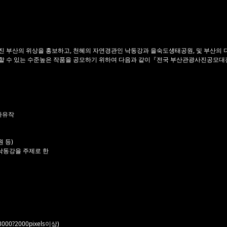
 부산의 위상을 홍보하고, 천혜의 자연경관인 낙동강과 을숙도생태공원, 및 부산의 다양한
보할 수 있는 수준높은 작품을 공모하기 위하여 다음과 같이『전국 부산관광사진공모대
자유작
 등)
낙동강을 주제로 한
0?2000pixels이상)