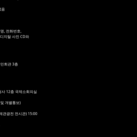
없음
성명, 전화번호,
지탈 사진 CD와
산시민회관 3층
역시청사 12층 국제소회의실
재 및 개별통보)
산국제관광전 전시관) 15:00
,