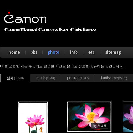
Sketchbook5, 스케치북5
home
bbs
photo
info
etc
sitemap
Sketchbook5, 스케치북5
FD를 포함한 캐논 수동기로 촬영한 사진을 올리고 정보를 공유하는 공간입니다.
전체
etude
portrait
landscape
(8,748)
(2648)
(1507)
(2235)
299
330
by 한팔뚝