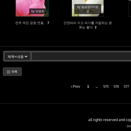
by 일송정//이영
by 정병희
권
전주 덕진 공원 연꽃..
인연따라 지고 피기를 거듭하는 윤
7
회는 옿다
2
목록
Prev
1
...
575
576
577
all rights reserved and c
de