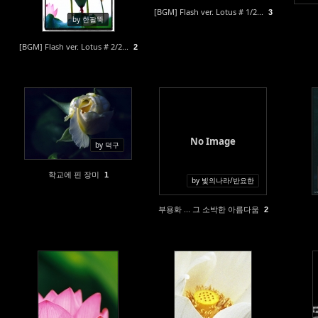
[BGM] Flash ver. Lotus # 1/2...
3
by 한팔뚝
[BGM] Flash ver. Lotus # 2/2...
2
480
462
No Image
by 덕구
학교에 핀 장미
1
by 빛의나라/반요한
부용화 ... 그 소박한 아름다움
2
673
625